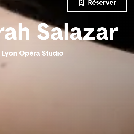
Réserver
ah Salazar
u Lyon Opéra Studio