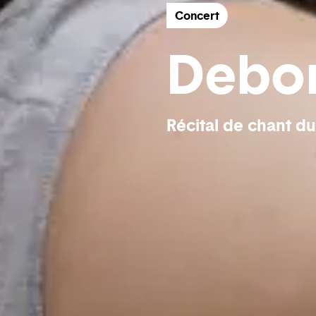
Concert
Debor
Récital de chant d