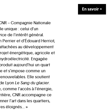
En savoir +
 CNR – Compagnie Nationale
e unique : celui d’un
ce de l’intérêt général.
n Perrier et d’Édouard Herriot,
 attachées au développement
rojet énergétique, agricole et
’hydroélectricité. Engagée
produit aujourd’hui un quart
aise et s’impose comme un
enouvelables. Elle soutient
t de Lyon
Le Sang du glacier
.
e, comme l’accès à l’énergie,
rontière, CNR accompagne ce
nner l’art dans les quartiers,
es éloignés... »