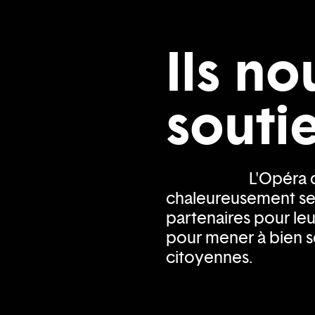
Ils no
souti
L'Opéra 
chaleureusement se
partenaires pour le
pour mener à bien se
citoyennes.