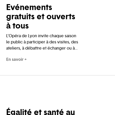
Evénements
gratuits et ouverts
à tous
L’Opéra de Lyon invite chaque saison
le public à participer à des visites, des
ateliers, à débattre et échanger ou à
se glisser en coulisses. Et pour ceux
En savoir +
qui ne peuvent y venir, il va à leur
rencontre chaque été dans la région
Auvergne-Rhône-Alpes, avec la
projection gratuite, sur grand écran,
d’un spectacle destiné au plus grand
nombre.
Égalité et santé au