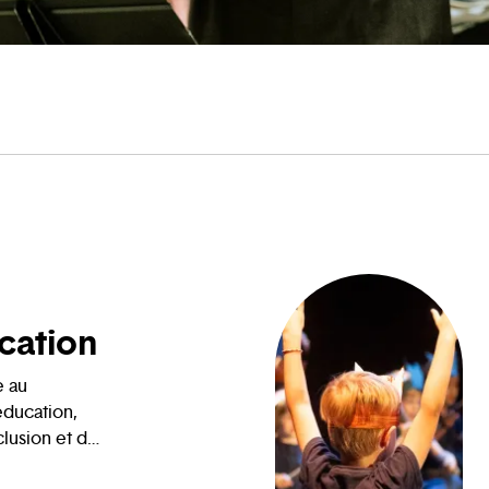
cation
e au
éducation,
clusion et du
ions