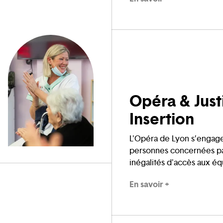
culturelles et éducatives,
coopérations dans les d
l’éducation, du dévelop
social, de la santé, de la j
Opéra & Just
Insertion
L'Opéra de Lyon s’engag
personnes concernées pa
inégalités d'accès aux é
culturels en construisant 
En savoir +
avec des partenaires des
la justice et de l'insertion
socioprofessionnelle.