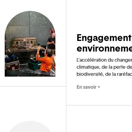
Engagement
environneme
L’accélération du chang
climatique, de la perte d
biodiversité, de la raréfa
ressources obligent l’Op
En savoir +
penser et mettre en œuv
transition environnemental
s’appuiera sur l’actualisa
bilan carbone pour défini
trajectoire visant à rédui
empreinte carbone selon 
axes de travail (énergie, 