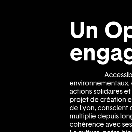
Un O
enga
Accessibi
environnementaux,
actions solidaires et
projet de création et
de Lyon, conscient d
multiplie depuis l
cohérence avec ses 