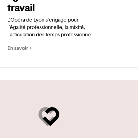
travail
L’Opéra de Lyon s’engage pour
l’égalité professionnelle, la mixité,
l’articulation des temps professionnels
et personnels, les conditions de
En savoir +
travail et les rémunérations. Il est aussi
impliqué dans la lutte contre le
harcèlement sexuel et plus largement
les agissements sexistes.