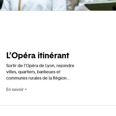
L’Opéra itinérant
Sortir de l’Opéra de Lyon, rejoindre
villes, quartiers, banlieues et
communes rurales de la Région
d’Auvergne-Rhône-Alpes, aller à la
En savoir +
rencontre de nouveaux publics,
partager.