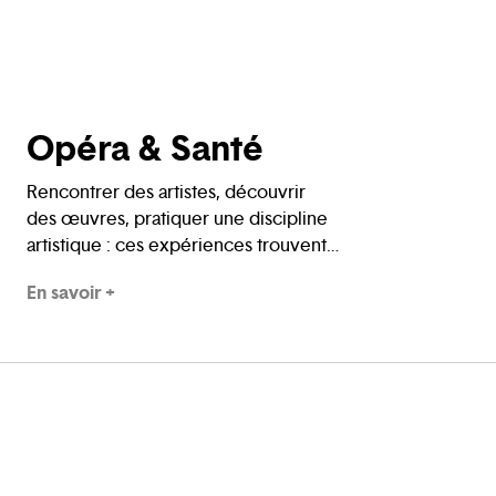
Opéra & Santé
Rencontrer des artistes, découvrir
des œuvres, pratiquer une discipline
artistique : ces expériences trouvent
aussi leur place à l’hôpital, au plus
En savoir +
près des besoins des patients, des
soignants et des visiteurs.