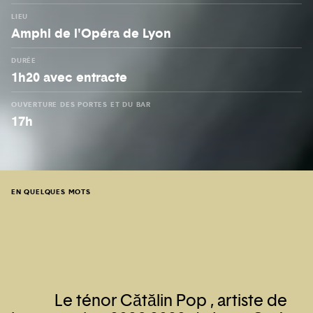
LIEU
Amphi de l'Opéra de Lyon
DURÉE
1h20 avec entracte
OUVERTURE DES PORTES ET DU BAR
17h
EN QUELQUES MOTS
Le ténor Cătălin Pop , artiste de