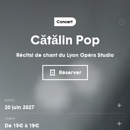
Concert
C
Cătălin Pop
Récital de chant du Lyon Opéra Studio
Réserver
DATES
20 juin 2027
TARIFS
De 15€ à 19€