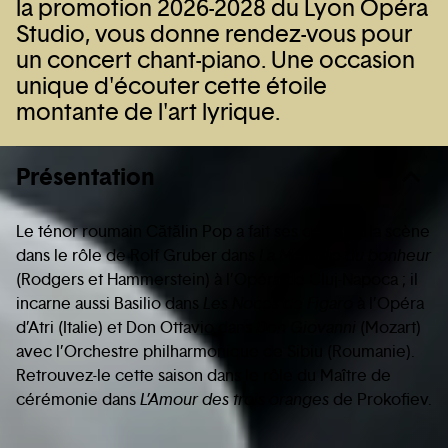
la promotion 2026-2028 du Lyon Opéra
Studio, vous donne rendez-vous pour
un concert chant-piano. Une occasion
unique d'écouter cette étoile
montante de l'art lyrique.
Présentation
Le ténor roumain Cătălin Pop a fait ses débuts à la scène
dans le rôle de Rolf Gruber dans
La Mélodie du bonheur
(Rodgers et Hammerstein) à l’Opéra de Cluj-Napoca ; il
incarne aussi Basilio dans
Les Noces de Figaro
à l’Opéra
d’Atri (Italie) et Don Ottavio dans
Don Giovanni
(Mozart)
avec l’Orchestre philharmonique de Sibiu (Roumanie).
Retrouvez-le cette saison dans le rôle du Maître de
cérémonie dans
L’Amour des trois oranges
de Prokofiev.