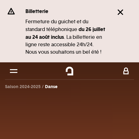
Panneau de gestion des cookies
Se rendre au
Billetterie
Contenu principal
Fermeture du guichet et du
du 26 juillet
standard téléphonique
Pied de page
au 24 août inclus
. La billetterie en
ligne reste accessible 24h/24.
Nous vous souhaitons un bel été !
Saison 2024-2025
Danse