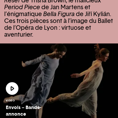
Reset
de Trisha Brown, le malicieux
Period Piece
de Jan Martens et
l’énigmatique
Bella Figura
de Jiří Kylián.
Ces trois pièces sont à l’image du Ballet
de l’Opéra de Lyon : virtuose et
aventurier.
VIDÉO
Envols – Bande-
annonce