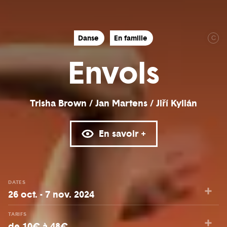
Danse
En famille
C
Envols
Trisha Brown / Jan Martens / Jiří Kylián
En savoir +
DATES
26 oct. - 7 nov. 2024
TARIFS
de 10€ à 48€