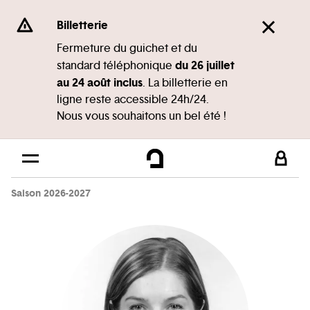
Panneau de gestion des cookies
Se rendre au
Billetterie
Contenu principal
Fermeture du guichet et du
du 26 juillet
standard téléphonique
Pied de page
au 24 août inclus
. La billetterie en
ligne reste accessible 24h/24.
Nous vous souhaitons un bel été !
Saison 2026-2027