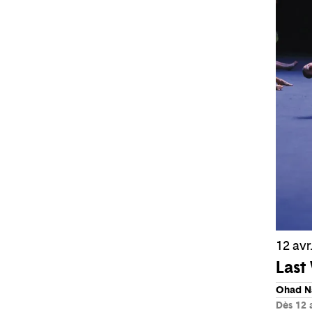
12 avr.
Last
Ohad N
Dès 12 