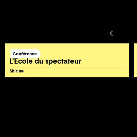
Autour du spectacle
2 mai 2022
Conférence
L'École du spectateur
Shirine