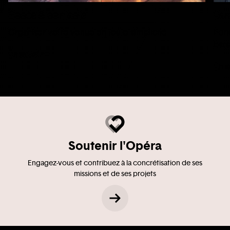
Accès & contacts
Bar
Organiser votre venue en toute simplicité.
Pend
bars
En savoir +
En s
Soutenir l'Opéra
Engagez-vous et contribuez à la concrétisation de ses
missions et de ses projets