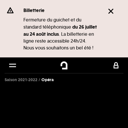
Panneau de gestion des cookies
Se rendre au
Billetterie
Contenu principal
Fermeture du guichet et du
du 26 juillet
standard téléphonique
Pied de page
au 24 août inclus
. La billetterie en
ligne reste accessible 24h/24.
Nous vous souhaitons un bel été !
Saison 2021-2022
Opéra