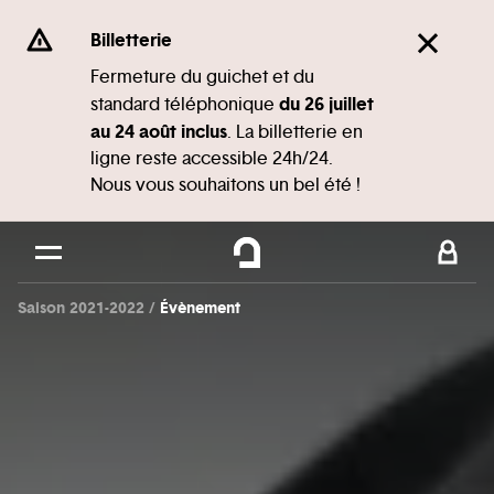
Panneau de gestion des cookies
Se rendre au
Billetterie
Contenu principal
Fermeture du guichet et du
du 26 juillet
standard téléphonique
Pied de page
au 24 août inclus
. La billetterie en
ligne reste accessible 24h/24.
Nous vous souhaitons un bel été !
Saison 2021-2022
Évènement