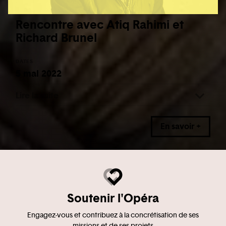
Rencontre avec Atiq Rahimi et
Richard Brunel
DATES
5 mai 2022
Lire la suite
En savoir +
Soutenir l'Opéra
Engagez-vous et contribuez à la concrétisation de ses
missions et de ses projets