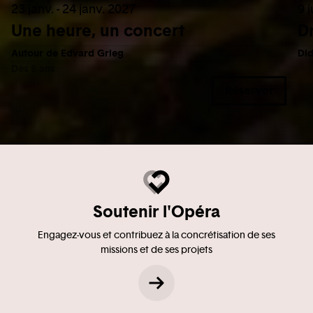
23 janv. - 24 janv. 2027
9 j
Une heure, un concert
D
Autour de Edvard Grieg
Did
Dès 8 ans
Réserver
Soutenir l'Opéra
Engagez-vous et contribuez à la concrétisation de ses
missions et de ses projets