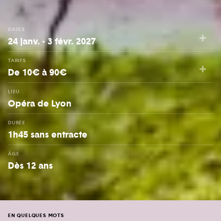
DATES
24 janv. - 3 févr. 2027
TARIFS
De 10€ à 90€
LIEU
Opéra de Lyon
DURÉE
1h45 sans entracte
ÂGE
Dès 12 ans
EN QUELQUES MOTS