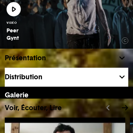
VIDÉO
Peer
Gynt
C
Présentation
Distribution
En voir plus
Galerie
Voir, Écouter, Lire