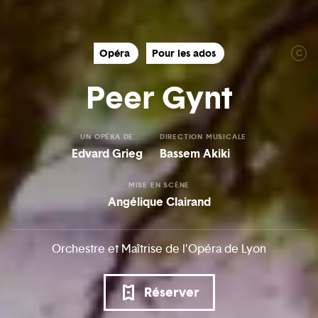
Opéra
Pour les ados
C
Peer Gynt
UN OPÉRA DE
DIRECTION MUSICALE
Edvard Grieg
Bassem Akiki
MISE EN SCÈNE
Angélique Clairand
Orchestre et Maîtrise de l’Opéra de Lyon
Réserver