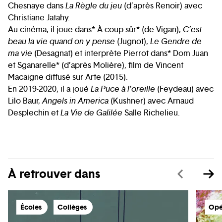
Chesnaye dans
La Règle du jeu
(d’après Renoir) avec
Christiane Jatahy.
Au cinéma, il joue dans* À coup sûr* (de Vigan),
C’est
beau la vie quand on y pense
(Jugnot),
Le Gendre de
ma vie
(Desagnat) et interprète Pierrot dans* Dom Juan
et Sganarelle* (d’après Molière), film de Vincent
Macaigne diffusé sur Arte (2015).
En 2019-2020, il a joué
La Puce à l’oreille
(Feydeau) avec
Lilo Baur,
Angels in America
(Kushner) avec Arnaud
Desplechin et
La Vie de Galilée
Salle Richelieu.
À retrouver dans
Écoles
Collèges
Opé