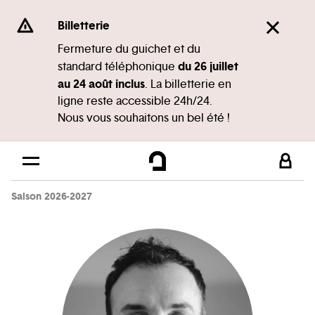
Panneau de gestion des cookies
Se rendre au
Billetterie
Contenu principal
Fermeture du guichet et du
du 26 juillet
standard téléphonique
Pied de page
au 24 août inclus
. La billetterie en
ligne reste accessible 24h/24.
Nous vous souhaitons un bel été !
Saison 2026-2027