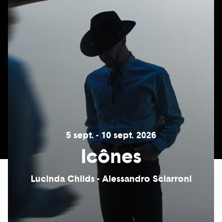
5 sept. - 10 sept. 2026
Icônes
Lucinda Childs - Alessandro Sciarroni