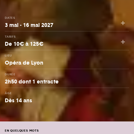
DATES
3 mai - 16 mai 2027
TARIFS
De 10€ à 125€
LIEU
Opéra de Lyon
DURÉE
2h50 dont 1 entracte
ÂGE
Dès 14 ans
EN QUELQUES MOTS