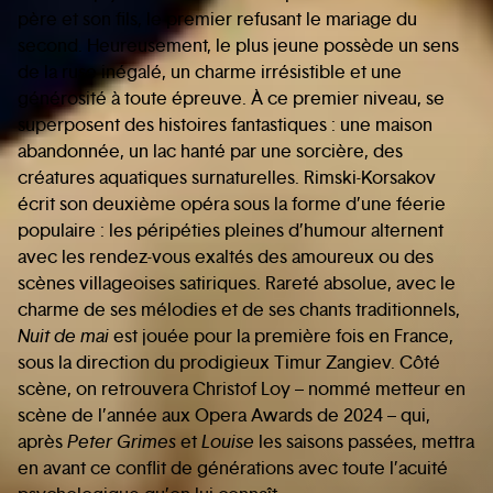
père et son fils, le premier refusant le mariage du
second. Heureusement, le plus jeune possède un sens
de la ruse inégalé, un charme irrésistible et une
générosité à toute épreuve. À ce premier niveau, se
superposent des histoires fantastiques : une maison
abandonnée, un lac hanté par une sorcière, des
créatures aquatiques surnaturelles. Rimski-Korsakov
écrit son deuxième opéra sous la forme d’une féerie
populaire : les péripéties pleines d’humour alternent
avec les rendez-vous exaltés des amoureux ou des
scènes villageoises satiriques. Rareté absolue, avec le
charme de ses mélodies et de ses chants traditionnels,
Nuit de mai
est jouée pour la première fois en France,
sous la direction du prodigieux Timur Zangiev. Côté
scène, on retrouvera Christof Loy – nommé metteur en
scène de l’année aux Opera Awards de 2024 – qui,
après
Peter Grimes
et
Louise
les saisons passées, mettra
en avant ce conflit de générations avec toute l’acuité