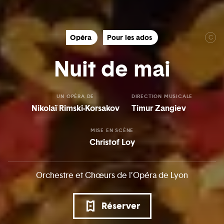
Opéra
Pour les ados
C
Nuit de mai
UN OPÉRA DE
DIRECTION MUSICALE
Nikolaï Rimski-Korsakov
Timur Zangiev
MISE EN SCÈNE
Christof Loy
Orchestre et Chœurs de l’Opéra de Lyon
Réserver