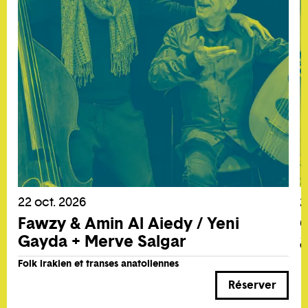
22 oct. 2026
2
Fawzy & Amin Al Aiedy / Yeni
C
Gayda + Merve Salgar
G
Folk irakien et transes anatoliennes
Réserver