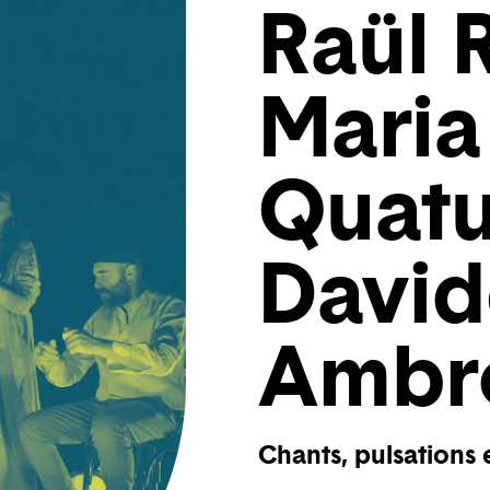
Raül 
Maria
Quatu
David
Ambr
Chants, pulsations e