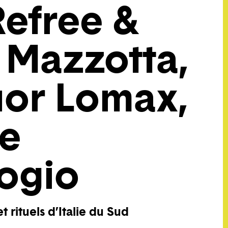
Refree &
 Mazzotta,
or Lomax,
e
ogio
t rituels d’Italie du Sud