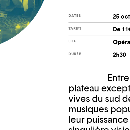
25 oct
DATES
De 11
TARIFS
Opéra
LIEU
2h30
DURÉE
Entre
plateau except
vives du sud de 
musiques popul
leur puissance 