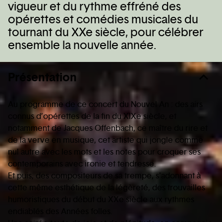
vigueur et du rythme effréné des
opérettes et comédies musicales du
tournant du XXe siècle, pour célébrer
ensemble la nouvelle année.
Présentation
Au programme de ce concert du Nouvel An : des airs
connus d’opérettes de la fin du XIXe siècle, et
notamment de Jacques Offenbach, ce maître du rire et
de la verve en musique, cet artiste qui jongle comme
nul autre avec les mots et les notes pour croquer ses
contemporains avec ironie et tendresse.
Et puis, des compositeurs de sa trempe, s'adonnant à
cette même esthétique de la légèreté, des trouvailles
humoristiques du début du XXe siècle aux rythmes
endiablés des Années folles.