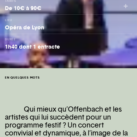
TARIFS
De 10€ à 90€
LIEU
Opéra de Lyon
DURÉE
1h40 dont 1 entracte
EN QUELQUES MOTS
Qui mieux qu’Offenbach et les
artistes qui lui succèdent pour un
programme festif ? Un concert
convivial et dynamique, à l’image de la