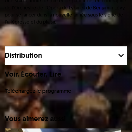
Une soirée toute de joie et de plénitude, en compagnie
de l’Orchestre de l’Opéra de Lyon et de Benjamin Lévy,
pour se lancer dans la nouvelle année sous le signe de
l’allégresse et du plaisir.
Distribution
Voir, Écouter, Lire
Téléchargez le programme
Vous aimerez aussi