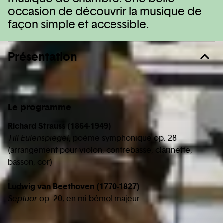
occasion de découvrir la musique de
façon simple et accessible.
Présentation
Le programme
Richard Strauss (1864-1949)
Till Eulenspiegel
, poème symphonique op. 28
(arrangement pour violon, contrebasse, clarinette,
basson, cor)
Ludwig van Beethoven (1770-1827)
Septuor
op. 20, en mi bémol majeur