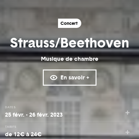
Concert
Strauss/Beethoven
Musique de chambre
En savoir +
DATES
25 févr. - 26 févr. 2023
TARIFS
de 12€ à 24€