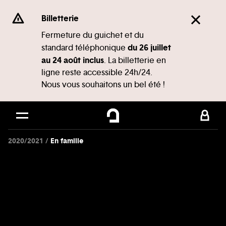
Panneau de gestion des cookies
Se rendre au
Billetterie
Contenu principal
Fermeture du guichet et du
du 26 juillet
standard téléphonique
Pied de page
au 24 août inclus
. La billetterie en
ligne reste accessible 24h/24.
Nous vous souhaitons un bel été !
2020/2021
En famille