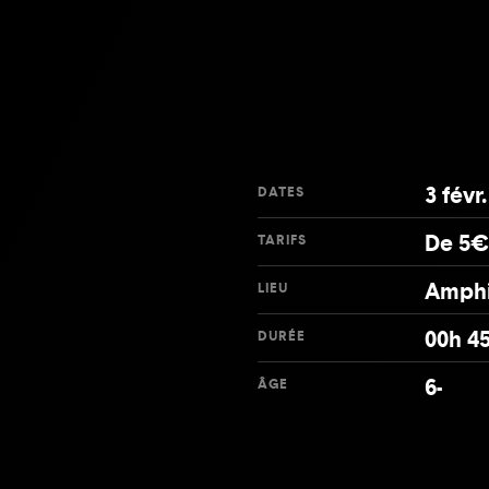
3 févr
DATES
De 5€
TARIFS
Amphi
LIEU
00h 4
DURÉE
6-
ÂGE