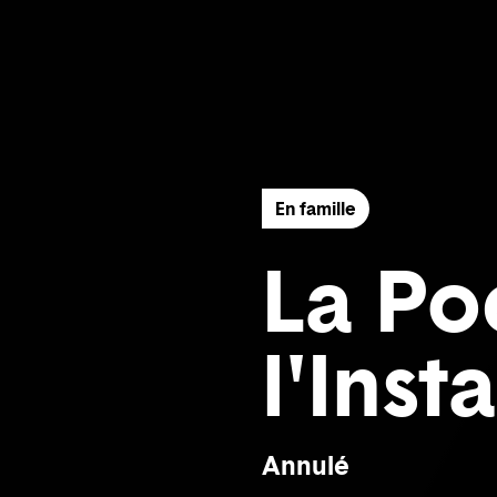
En famille
La Po
l'Inst
Annulé