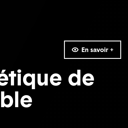
En savoir +
étique de
able