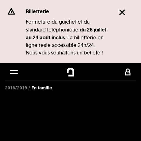
Panneau de gestion des cookies
Se rendre au
Billetterie
Contenu principal
Fermeture du guichet et du
du 26 juillet
standard téléphonique
Pied de page
au 24 août inclus
. La billetterie en
ligne reste accessible 24h/24.
Nous vous souhaitons un bel été !
2018/2019
En famille