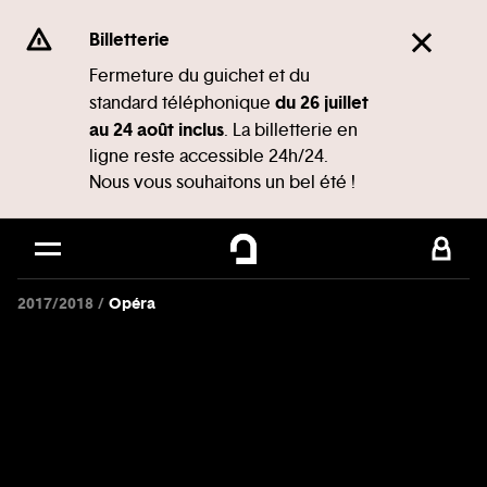
Panneau de gestion des cookies
Se rendre au
Billetterie
Contenu principal
Fermeture du guichet et du
du 26 juillet
standard téléphonique
Pied de page
au 24 août inclus
. La billetterie en
ligne reste accessible 24h/24.
Nous vous souhaitons un bel été !
2017/2018
Opéra