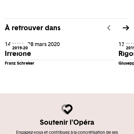
À retrouver dans
14 mars - 28 mars 2020
13 mar
2019-20
201
Irrelohe
Rigo
Franz Schreker
Giusepp
Soutenir l'Opéra
Engagez-vous et contribuez à la concrétisation de ses