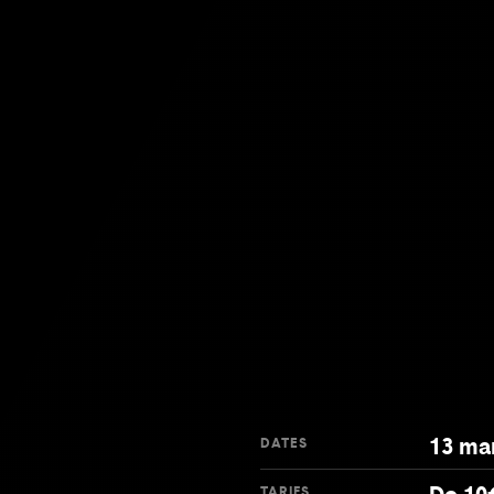
13 mar
DATES
TARIFS