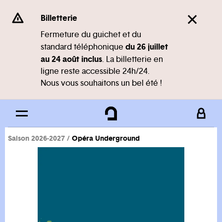
Panneau de gestion des cookies
Se rendre au
Billetterie
Contenu principal
Fermeture du guichet et du
du 26 juillet
standard téléphonique
Pied de page
au 24 août inclus
. La billetterie en
ligne reste accessible 24h/24.
Nous vous souhaitons un bel été !
Saison 2026-2027
Opéra Underground