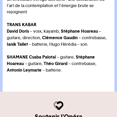
l’art de la contemplation et l'énergie brute se
rejoignent.
TRANS KABAR
David Doris
Stéphane Hoareau
– voix, kayamb,
–
Clémence Gaudin
guitare, direction,
– contrebasse,
Ianik Tallet
– batterie, Hugo Hérédia – son.
SHAMANE
Csaba Palotaï
Stéphane
– guitare,
Hoareau
Théo Girard
– guitare,
– contrebasse,
Antonin Leymarie
– batterie.
Soutenir l'Opéra