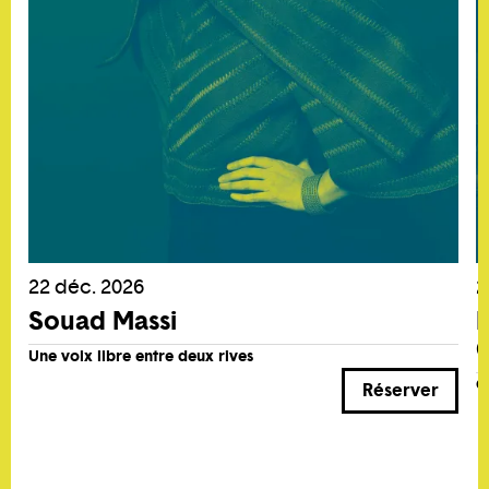
22 déc. 2026
2
Souad Massi
R
Une voix libre entre deux rives
C
Réserver