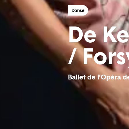
Danse
De Ke
/ For
Ballet de l’Opéra d