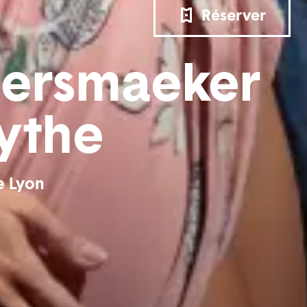
Réserver
ersmaeker
sythe
e Lyon