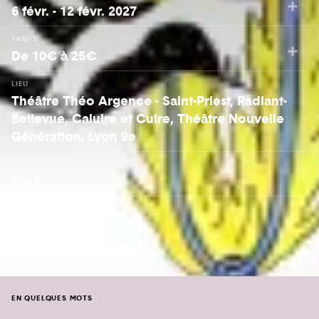
6 févr. - 12 févr. 2027
TARIFS
De 10€ à 25€
LIEU
Théâtre Théo Argence - Saint-Priest, Radiant-
Bellevue, Caluire et Cuire, Théâtre Nouvelle
Génération, Lyon 9e
DURÉE
1h10
ÂGE
Dès 6 ans
EN QUELQUES MOTS