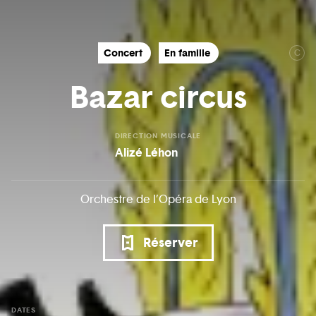
Concert
En famille
C
Bazar circus
DIRECTION MUSICALE
Alizé Léhon
Orchestre de l’Opéra de Lyon
Réserver
DATES