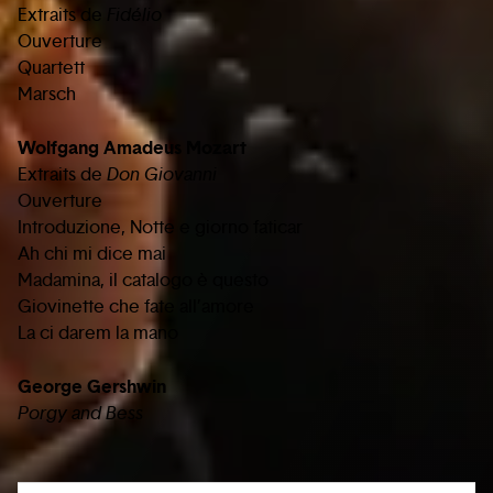
Extraits de
Fidélio
Ouverture
Quartett
Marsch
Wolfgang Amadeus Mozart
Extraits de
Don Giovanni
Ouverture
Introduzione, Notte e giorno faticar
Ah chi mi dice mai
Madamina, il catalogo è questo
Giovinette che fate all’amore
La ci darem la mano
George Gershwin
Porgy and Bess