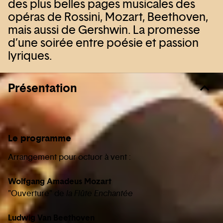
des plus belles pages musicales des
opéras de Rossini, Mozart, Beethoven,
mais aussi de Gershwin. La promesse
d’une soirée entre poésie et passion
lyriques.
Présentation
Le programme
Arrangement pour octuor à vent :
Wolfgang Amadeus Mozart
"Ouverture" de
la Flûte Enchantée
Ludwig Van Beethoven