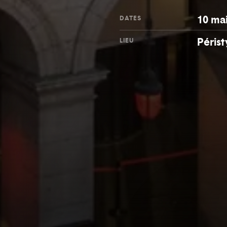
10 ma
DATES
Périst
LIEU