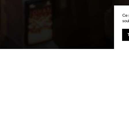
Ce 
sou
 TCL sera
our vous
sports