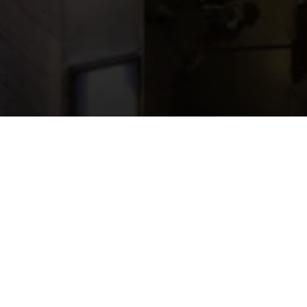
EN QUELQUES MOTS
Le 10 mai, une équipe
présente à l’Opéra de Lyon p
renseigner sur l’offre de tran