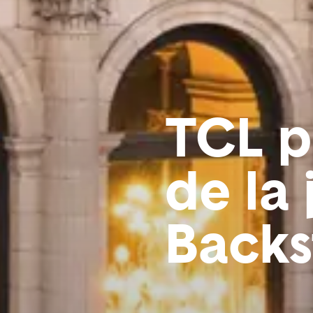
TCL p
de la
Backs