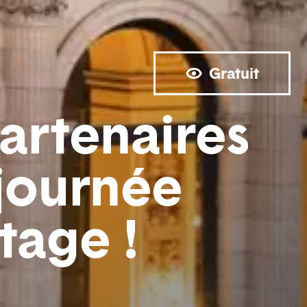
Gratuit
artenaires
 journée
tage !