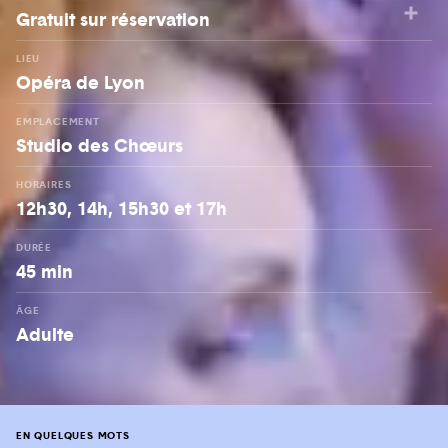
Gratuit sur réservation
LIEU
Opéra de Lyon
EMPLACEMENT
Studio des Chœurs
HORAIRES
12h30, 14h, 15h30 et 17h
DURÉE
45 min
ÂGE
Adulte
EN QUELQUES MOTS