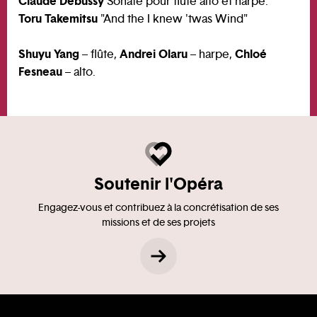
Claude Debussy
Sonate pour flute alto et harpe.
Toru Takemitsu
"And the I knew 'twas Wind"
Shuyu Yang
Andrei Olaru
Chloé
– flûte,
– harpe,
Fesneau
– alto.
Soutenir l'Opéra
Engagez-vous et contribuez à la concrétisation de ses
missions et de ses projets