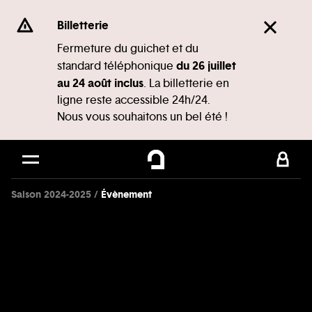
Panneau de gestion des cookies
Se rendre au
Billetterie
Contenu principal
Fermeture du guichet et du
du 26 juillet
standard téléphonique
Pied de page
au 24 août inclus
. La billetterie en
ligne reste accessible 24h/24.
Nous vous souhaitons un bel été !
Saison 2024-2025
Évènement