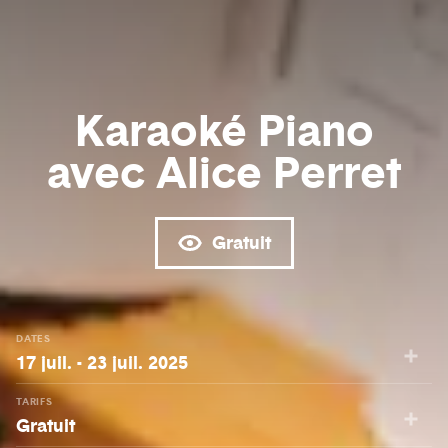
Karaoké Piano
avec Alice Perret
Gratuit
DATES
17 juil. - 23 juil. 2025
TARIFS
Gratuit