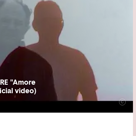
RE "Amore
icial video)
C