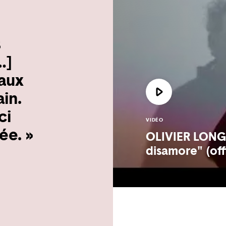
s
…]
 aux
ain.
ci
VIDÉO
ée. »
OLIVIER LONG
disamore" (off