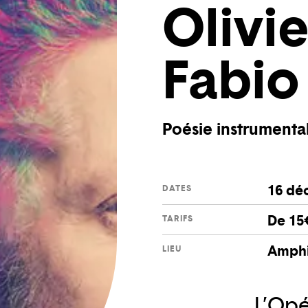
Olivi
Fabio
Poésie instrumental
16 dé
DATES
De 15
TARIFS
Amphi
LIEU
L’Op