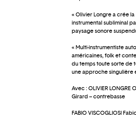
« Olivier Longre a crée 
instrumental subliminal p
paysage sonore suspendu 
« Multi-instrumentiste au
américaines, folk et cont
du temps toute sorte de t
une approche singulière et
Avec : OLIVIER LONGRE Ol
Girard – contrebasse
FABIO VISCOGLIOSI Fabio Vi