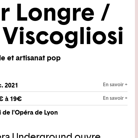
er Longre /
 Viscogliosi
e et artisanat pop
En savoir +
c. 2021
En savoir +
€ à 19€
 de l'Opéra de Lyon
éra Underground ouvre