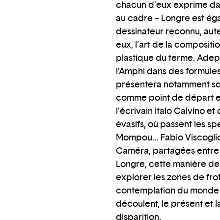
chacun d’eux exprime dans
au cadre – Longre est éga
dessinateur reconnu, aut
eux, l’art de la compositi
plastique du terme. Adept
l’Amphi dans des formules
présentera notamment so
comme point de départ et d
l’écrivain Italo Calvino 
évasifs, où passent les s
Mompou… Fabio Viscoglios
Caméra, partagées entre i
Longre, cette manière de
explorer les zones de frot
contemplation du monde e
découlent, le présent et 
disparition.