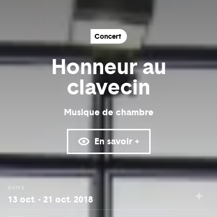
Concert
Honneur au
clavecin
Musique de chambre
En savoir +
DATES
13 oct. - 21 oct. 2018