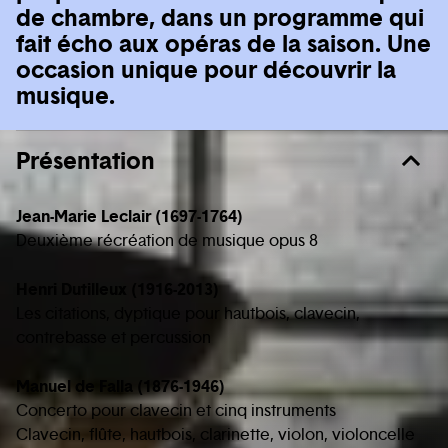
de chambre, dans un programme qui
fait écho aux opéras de la saison. Une
occasion unique pour découvrir la
musique.
Présentation
Jean-Marie Leclair (1697-1764)
Deuxième récréation de musique opus 8
Henri Dutilleux (1916-2013)
Les citations, dyptique pour hautbois, clavecin,
contrebasse et percussion
Manuel de Falla (1876-1946)
Concerto pour clavecin et cinq instruments
Clavecin, flûte, hautbois, clarinette, violon, violoncelle