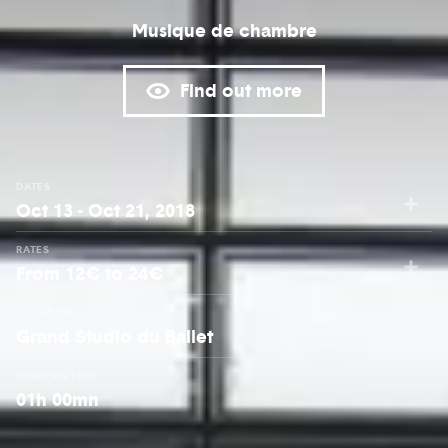
Musique de chambre
Find out more
DATES
Oct 13 - Oct 21, 2018
RATES
From 12€ to 24€
LOCATION
Grand Studio du Ballet
RUNNING TIME
01h 00mn