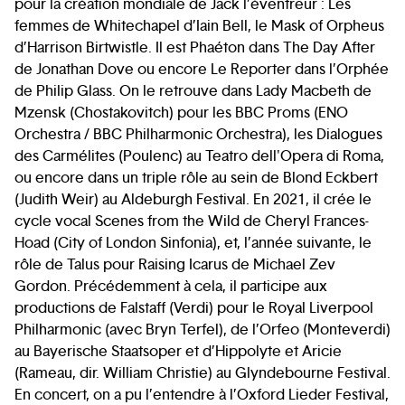
pour la création mondiale de Jack l’éventreur : Les
femmes de Whitechapel d’Iain Bell, le Mask of Orpheus
d’Harrison Birtwistle. Il est Phaéton dans The Day After
de Jonathan Dove ou encore Le Reporter dans l’Orphée
de Philip Glass. On le retrouve dans Lady Macbeth de
Mzensk (Chostakovitch) pour les BBC Proms (ENO
Orchestra / BBC Philharmonic Orchestra), les Dialogues
des Carmélites (Poulenc) au Teatro dell'Opera di Roma,
ou encore dans un triple rôle au sein de Blond Eckbert
(Judith Weir) au Aldeburgh Festival. En 2021, il crée le
cycle vocal Scenes from the Wild de Cheryl Frances-
Hoad (City of London Sinfonia), et, l’année suivante, le
rôle de Talus pour Raising Icarus de Michael Zev
Gordon. Précédemment à cela, il participe aux
productions de Falstaff (Verdi) pour le Royal Liverpool
Philharmonic (avec Bryn Terfel), de l’Orfeo (Monteverdi)
au Bayerische Staatsoper et d’Hippolyte et Aricie
(Rameau, dir. William Christie) au Glyndebourne Festival.
En concert, on a pu l’entendre à l’Oxford Lieder Festival,