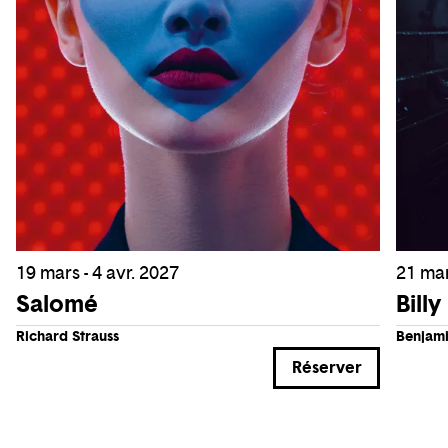
19 mars - 4 avr. 2027
21 mar
Salomé
Bill
Richard Strauss
Benjami
Réserver