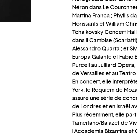
Néron dans Le Couronnemen
Martina Franca ; Phyllis d
Florissants et William Chr
Tchaikovsky Concert Hall
dans Il Cambise (Scarlatti
Alessandro Quarta ; et Si
Europa Galante et Fabio B
Purcell au Julliard Opera
de Versailles et au Teatr
En concert, elle interprè
York, le Requiem de Mozart
assure une série de conce
de Londres et en Israël a
Plus récemment, elle par
Tamerlano/Bajazet de Viv
l’Accademia Bizantina et 