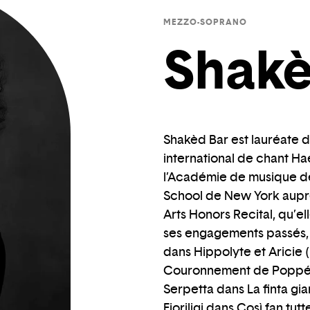
MEZZO-SOPRANO
Shakè
Shakèd Bar est lauréate 
international de chant H
l’Académie de musique de J
School de New York auprès 
Arts Honors Recital, qu’el
ses engagements passés, 
dans Hippolyte et Aricie
Couronnement de Poppée 
Serpetta dans La finta gi
Fioriligi dans Così fan tut