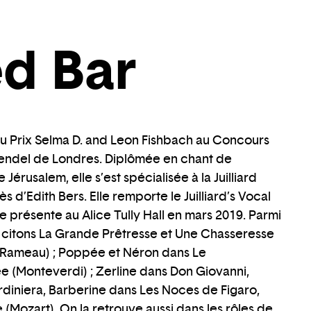
d Bar
du Prix Selma D. and Leon Fishbach au Concours
aendel de Londres. Diplômée en chant de
érusalem, elle s’est spécialisée à la Juilliard
d’Edith Bers. Elle remporte le Juilliard’s Vocal
le présente au Alice Tully Hall en mars 2019. Parmi
citons La Grande Prêtresse et Une Chasseresse
 (Rameau) ; Poppée et Néron dans Le
(Monteverdi) ; Zerline dans Don Giovanni,
ardiniera, Barberine dans Les Noces de Figaro,
te (Mozart). On la retrouve aussi dans les rôles de