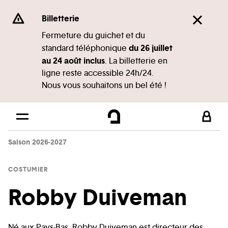
Panneau de gestion des cookies
Se rendre au
Billetterie
Contenu principal
Fermeture du guichet et du
du 26 juillet
standard téléphonique
Pied de page
au 24 août inclus
. La billetterie en
ligne reste accessible 24h/24.
Nous vous souhaitons un bel été !
Saison 2026-2027
COSTUMIER
Robby Duiveman
Né aux Pays-Bas, Robby Duiveman est directeur des