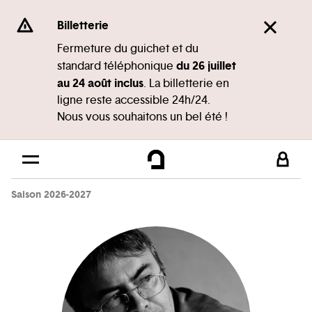
Panneau de gestion des cookies
Se rendre au
Billetterie
Contenu principal
Fermeture du guichet et du
du 26 juillet
standard téléphonique
Pied de page
au 24 août inclus
. La billetterie en
ligne reste accessible 24h/24.
Nous vous souhaitons un bel été !
Saison 2026-2027