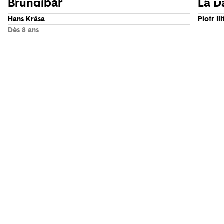
Brundibár
La D
Hans Krása
Piotr Il
Dès 8 ans