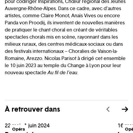
pour codiriger Inspirations, Chœur régional des Jeunes
Auvergne-Rhône-Alpes. Dans ce cadre, avec d'autres
artistes, comme Claire Monot, Anaïs Vives ou encore
Panda von Proodij, ils inventent de nouvelles manières
de pratiquer le chant choral en créant de véritables
spectacles chorals mis en scène, rayonnant dans les
milieux ruraux, des centres médicaux-sociaux ou dans
des festivals internationaux – Choralies de Vaison-la-
Romaine, Arezzo. Nicolas Parisot à dirigé cet ensemble
le 10 juin 2023 au temple du Change à Lyon pour leur
nouveau spectacle
Au fil de l'eau
.
À retrouver dans
22 mai - 1 juin 2024
16 mar
Opéra
Opé