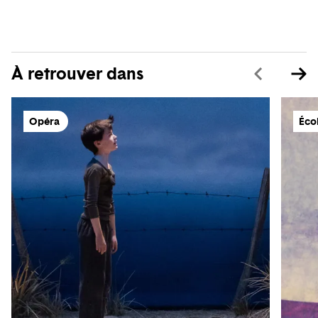
À retrouver dans
Opéra
Éco