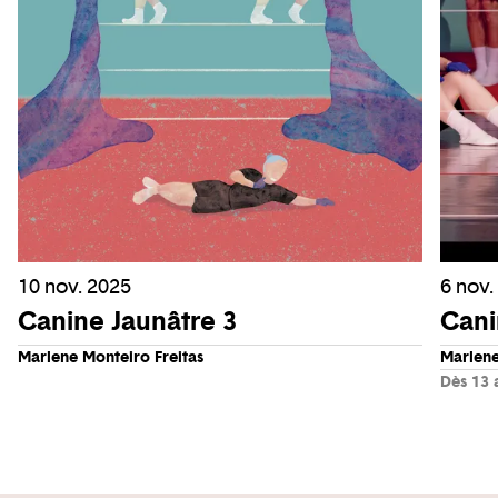
10 nov. 2025
6 nov.
Canine Jaunâtre 3
Cani
Marlene Monteiro Freitas
Marlene
Dès 13 