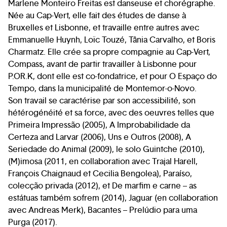
Marlene Monteiro Freitas est danseuse et chorégraphe.
Née au Cap-Vert, elle fait des études de danse à
Bruxelles et Lisbonne, et travaille entre autres avec
Emmanuelle Huynh, Loïc Touzé, Tânia Carvalho, et Boris
Charmatz. Elle crée sa propre compagnie au Cap-Vert,
Compass, avant de partir travailler à Lisbonne pour
P.OR.K, dont elle est co-fondatrice, et pour O Espaço do
Tempo, dans la municipalité de Montemor-o-Novo.
Son travail se caractérise par son accessibilité, son
hétérogénéité et sa force, avec des oeuvres telles que
Primeira Impressão (2005), A Improbabilidade da
Certeza and Larvar (2006), Uns e Outros (2008), A
Seriedade do Animal (2009), le solo Guintche (2010),
(M)imosa (2011, en collaboration avec Trajal Harell,
François Chaignaud et Cecilia Bengolea), Paraíso,
colecção privada (2012), et De marfim e carne – as
estátuas também sofrem (2014), Jaguar (en collaboration
avec Andreas Merk), Bacantes – Prelúdio para uma
Purga (2017).