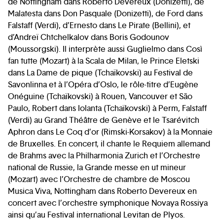
de Nottingham dans Roberto Devereux (Donizetti), de
Malatesta dans Don Pasquale (Donizetti), de Ford dans
Falstaff (Verdi), d’Ernesto dans Le Pirate (Bellini), et
d’Andreï Chtchelkalov dans Boris Godounov
(Moussorgski). Il interprète aussi Guglielmo dans Così
fan tutte (Mozart) à la Scala de Milan, le Prince Eletski
dans La Dame de pique (Tchaïkovski) au Festival de
Savonlinna et à l’Opéra d’Oslo, le rôle-titre d’Eugène
Onéguine (Tchaïkovski) à Rouen, Vancouver et São
Paulo, Robert dans Iolanta (Tchaïkovski) à Perm, Falstaff
(Verdi) au Grand Théâtre de Genève et le Tsarévitch
Aphron dans Le Coq d’or (Rimski-Korsakov) à la Monnaie
de Bruxelles. En concert, il chante le Requiem allemand
de Brahms avec la Philharmonia Zurich et l’Orchestre
national de Russie, la Grande messe en ut mineur
(Mozart) avec l’Orchestre de chambre de Moscou
Musica Viva, Nottingham dans Roberto Devereux en
concert avec l’orchestre symphonique Novaya Rossiya
ainsi qu’au Festival international Levitan de Plyos.