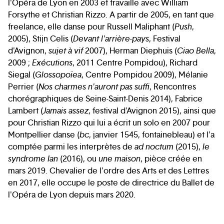
l'Opéra de Lyon en 2003 et travaille avec William
Forsythe et Christian Rizzo. A partir de 2005, en tant que
freelance, elle danse pour Russell Maliphant (
Push
,
2005), Stijn Celis (
Devant l'arrière-pays
, Festival
d'Avignon,
sujet à vif
2007), Herman Diephuis (
Ciao Bella
,
2009 ;
Exécutions
, 2011 Centre Pompidou), Richard
Siegal (
Glossopoïea
, Centre Pompidou 2009), Mélanie
Perrier (
Nos charmes n'auront pas suffi
, Rencontres
chorégraphiques de Seine-Saint-Denis 2014), Fabrice
Lambert (
Jamais assez
, festival d'Avignon 2015), ainsi que
pour Christian Rizzo qui lui a écrit un solo en 2007 pour
Montpellier danse (
bc
, janvier 1545, fontainebleau) et l'a
comptée parmi les interprètes de
ad noctum
(2015),
le
syndrome Ian
(2016), ou
une maison
, pièce créée en
mars 2019. Chevalier de l'ordre des Arts et des Lettres
en 2017, elle occupe le poste de directrice du Ballet de
l'Opéra de Lyon depuis mars 2020.