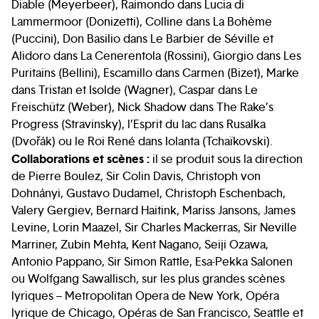
Diable (Meyerbeer), Raimondo dans Lucia di
Lammermoor (Donizetti), Colline dans La Bohème
(Puccini), Don Basilio dans Le Barbier de Séville et
Alidoro dans La Cenerentola (Rossini), Giorgio dans Les
Puritains (Bellini), Escamillo dans Carmen (Bizet), Marke
dans Tristan et Isolde (Wagner), Caspar dans Le
Freischütz (Weber), Nick Shadow dans The Rake’s
Progress (Stravinsky), l’Esprit du lac dans Rusalka
(Dvořák) ou le Roi René dans Iolanta (Tchaïkovski).
Collaborations et scènes :
il se produit sous la direction
de Pierre Boulez, Sir Colin Davis, Christoph von
Dohnányi, Gustavo Dudamel, Christoph Eschenbach,
Valery Gergiev, Bernard Haitink, Mariss Jansons, James
Levine, Lorin Maazel, Sir Charles Mackerras, Sir Neville
Marriner, Zubin Mehta, Kent Nagano, Seiji Ozawa,
Antonio Pappano, Sir Simon Rattle, Esa-Pekka Salonen
ou Wolfgang Sawallisch, sur les plus grandes scènes
lyriques – Metropolitan Opera de New York, Opéra
lyrique de Chicago, Opéras de San Francisco, Seattle et