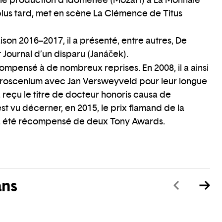
 une production d’Idoménée (Mozart) à La Monnaie
s plus tard, met en scène La Clémence de Titus
ison 2016–2017, il a présenté, entre autres, De
 Journal d’un disparu (Janáček).
compensé à de nombreux reprises. En 2008, il a ainsi
 Proscenium avec Jan Versweyveld pour leur longue
 a reçu le titre de docteur honoris causa de
’est vu décerner, en 2015, le prix flamand de la
il a été récompensé de deux Tony Awards.
ans