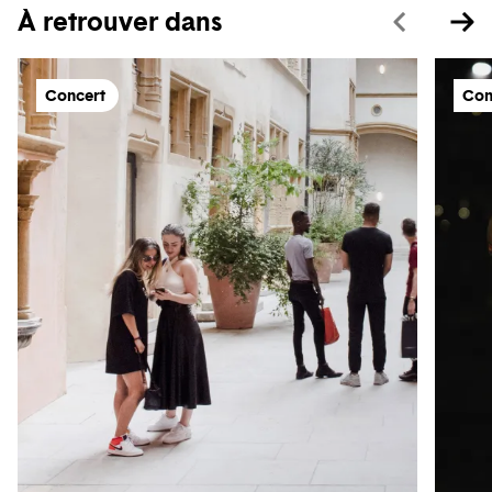
À retrouver dans
Concert
Con