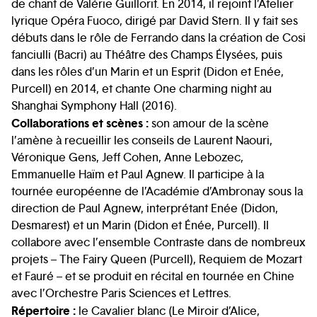
de chant de Valérie Guillorit. En 2014, il rejoint l’Atelier
lyrique Opéra Fuoco, dirigé par David Stern. Il y fait ses
débuts dans le rôle de Ferrando dans la création de Cosi
fanciulli (Bacri) au Théâtre des Champs Élysées, puis
dans les rôles d’un Marin et un Esprit (Didon et Enée,
Purcell) en 2014, et chante One charming night au
Shanghai Symphony Hall (2016).
Collaborations et scènes :
son amour de la scène
l’amène à recueillir les conseils de Laurent Naouri,
Véronique Gens, Jeff Cohen, Anne Lebozec,
Emmanuelle Haïm et Paul Agnew. Il participe à la
tournée européenne de l’Académie d’Ambronay sous la
direction de Paul Agnew, interprétant Enée (Didon,
Desmarest) et un Marin (Didon et Énée, Purcell). Il
collabore avec l’ensemble Contraste dans de nombreux
projets – The Fairy Queen (Purcell), Requiem de Mozart
et Fauré – et se produit en récital en tournée en Chine
avec l’Orchestre Paris Sciences et Lettres.
Répertoire :
le Cavalier blanc (Le Miroir d’Alice,