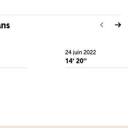
ans
24 juin 2022
14′ 20′′