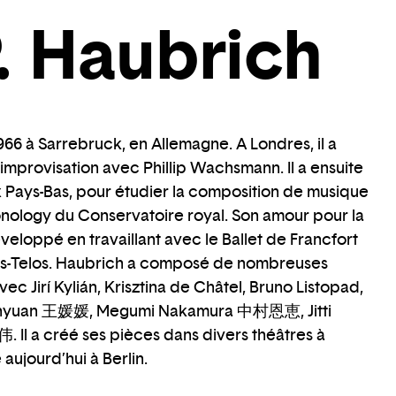
P. Haubrich
966 à Sarrebruck, en Allemagne. A Londres, il a
'improvisation avec Phillip Wachsmann. Il a ensuite
Pays-Bas, pour étudier la composition de musique
 Sonology du Conservatoire royal. Son amour pour la
veloppé en travaillant avec le Ballet de Francfort
dos-Telos. Haubrich a composé de nombreuses
ec Jirí Kylián, Krisztina de Châtel, Bruno Listopad,
anyuan 王媛媛, Megumi Nakamura 中村恩恵, Jitti
Il a créé ses pièces dans divers théâtres à
 aujourd’hui à Berlin.